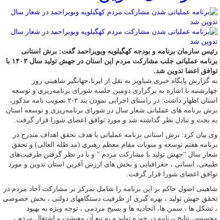
رئیس سازمان برنامه و بودجه کهگیلویه وبویراحمد گفت: برش استانی
برنامه عملیاتی جلب مشارکت مردم این استان در جهش تولید سال ۱۴۰۳ با
توافق اعضا تدوین شد.
به گزارش پایگاه خبری شباویز به نقل از ایرنا،جهانگیر شاهینی روز
چهارشنبه با اشاره به برگزاری دومین جلسه شورای برنامه‌ریزی و توسعه
استان اظهار داشت: در راستای اجرایی نمودن بند ۲-۲ تصویب نامه مذکور،
برش برنامه های عملیاتی شعار سال در شورای برنامه‌ریزی و توسعه استان
به بحث و تبادل نظر گذاشته شد و مورد توافق اعضای شورا قرار گرفت.
وی بیان کرد: برش استانی برنامه عملیاتی با هدف تحقق اهداف مندرج در
برنامه هفتم توسعه و منویات مقام معظم رهبری (مد ظله العالی) و تحقق
شعار سال “جهش تولید با مشارکت مردم ” و با در نظر گرفتن ظرفیت‌های
طبیعی، انسانی ، جغرافیایی و بخش های ارزش آفرین استان تدوین و مورد
توافق اعضای شورا قرار گرفت.
شاهینی اصول حاکم بر این برنامه را شامل تمرکز بر مشارکت آحاد مردم در
تحقق جهش تولید ، بهره گیری از ظرفیت دستگاههای دولتی ، بخش خصوصی
، تشکل ها ، سمن ها، اتحادیه ها و بسیج مردمی ، توجه ویژه به بهبود
محسوس نتایج برنامه در حوزه تولید و به تبع آن معیشت و اشتغال مردم ،