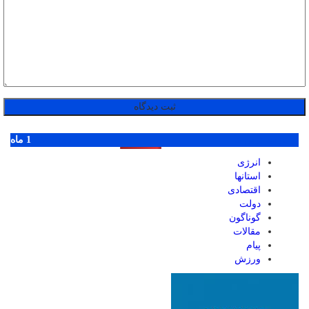
پر بازدید ترین ها
1 روز
1 هفته
1 ماه
انرژی
استانها
اقتصادی
دولت
گوناگون
مقالات
پیام
ورزش