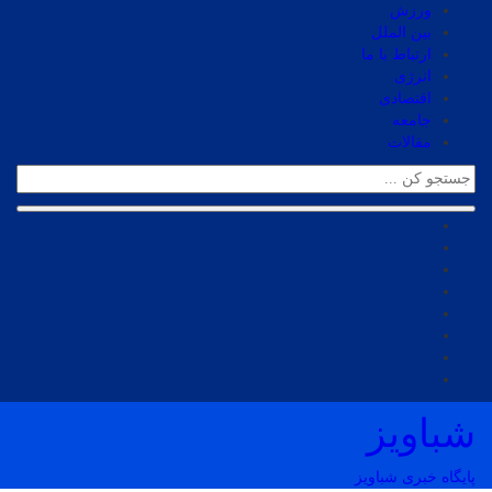
ورزش
بین الملل
ارتباط با ما
انرژی
اقتصادی
جامعه
مقالات
شباویز
پایگاه خبری شباویز