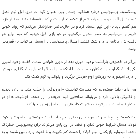
پیشکسوت پرسپولیس درباره عملکرد اوسمار ویرا، عنوان کرد: در بازی اول نیم فصل
دوم مقابل آلومینویم می‌توانستیم از شکست فرار کنیم که متاسفانه نشد. بعد از بازی
هم گفتم باید به این تیم اعتماد کرد و در حال‌حاضر خداراشکر می‌کنم که روند خوبی
داریم و می‌توانیم به صدر جدول برگردیم. در دو بازی قبل دیدیم که تیم برای هر
دقیقه‌اش، برنامه دارد و شک نکنید امسال پرسپولیس با اوسمار می‌تواند به قهرمانی
برسد.
برزگر در خصوص بازگشت وحید امیری بعد از دوری طولانی مدت، گفت: وحید امیری
یکی از تاثیرگذارترین بازیکنان تیم است، با اینکه سن او بالا رفته ولی تاثیرگذاری خودش
را دارد. امیدوارم به روزهای اوج خودش برگردد و بتواند به تیم کمک کند.
وی ادامه داد: خوشحالم که مدیریت توانست «اورونوف» را جذب کند. در بازی دیدیم
او تکنیکی بالایی دارد و می‌تواند مدافعین تیم حریف را آزار دهد. خوشبختانه او در
اختیار تیم است و می‌تواند دستورات کادرفنی را در داخل زمین اجرا کند.
پیشکسوت پرسپولیس در مورد بازی بعدی تیم برابر فولاد خوزستان، خاطرنشان کرد:
فولاد امسال شرایط خوبی ندارد و قطعا در این بازی می‌تواند برای پرسپولیس خطرناک
باشد. امیدوارم بازیکنان، تیم فولاد را دست کم نگیرند و با قدرت وارد زمین شوند و به