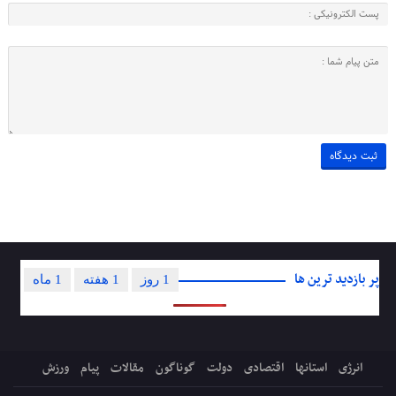
پر بازدید ترین ها
1 روز
1 هفته
1 ماه
انرژی
استانها
اقتصادی
دولت
گوناگون
مقالات
پیام
ورزش