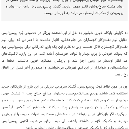
پیشکسوت تیم فوتبال پرسپولیس با بیان اینکه اورونوف و عبدالکریم حسن در
روند مثبت سرخ‌پوشان تاثیر مهمی دارند، گفت: پرسپولیس با ادامه این روند و
بهره‌بردن از تفکرات اوسمار، می‌تواند به قهرمانی برسد.
به گزارش پایگاه خبری شباویز به نقل از ایرنا،
محمد برزگر
در خصوص بُرد پرسپولیس
مقابل تیم نفت‌وگاز گچساران در جام‌حذفی، اظهار داشت:‌ با احترامی که برای تیم
نفت‌وگاز گچساران قائل هستم ولی به‌نظرم این یک بازی تدارکاتی برای پرسپولیس بود
که بتواند خودش را برای دیدار با فولاد خوزستان آماده کند. در این بازی، تاکتیک‌های
مد نظر اوسمار در زمین اجرا شد و بازیکنان عملکرد خوبی داشتند. قطعا ما
پیشکسوتان و هواداران از این تیم قهرمانی می‌خواهیم و امیدوارم آخر فصل این اتفاق
رخ دهد.
وی در مورد نقاط قوت پرسپولیس، گفت: سرمربی برزیلی در این بازی از بازیکنان جدید
استفاده کرد. شاهد بودیم عبدالکریم‌حسن به‌عنوان مدافع جناح چپ، از کیفیت خوبی
برخوردار است و می‌تواند به تیم کمک کند. خوشبختانه تیم به هارمونی خوبی رسیده و
بازیکنان یکدیگر را در زمین به راحتی پیدا می‌کنند. همانطور که آلکس فرگوسن
می‌گوید، اگر بازیکنان تیمی بتوانند در مصاف‌های مستقیم، نفرات حریف را از پیش‌رو
بردارند و تکنیک لازم را داشته باشند، آن تیم موفق می‌شود. اکنون پرسپولیس
بازیکنانی دارد که با تکنیک هستند و موقعیت‌های زیادی ایجاد می‌کنند.