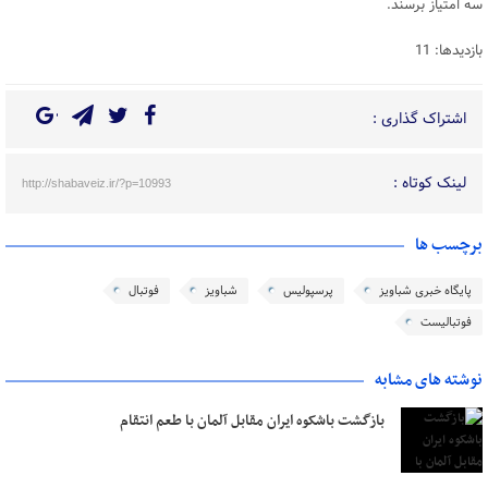
سه امتیاز برسند.
بازدیدها: 11
اشتراک گذاری :
لینک کوتاه :
http://shabaveiz.ir/?p=10993
برچسب ها
پایگاه خبری شباویز
پرسپولیس
شباویز
فوتبال
فوتبالیست
نوشته های مشابه
بازگشت باشکوه ایران مقابل آلمان با طعم انتقام