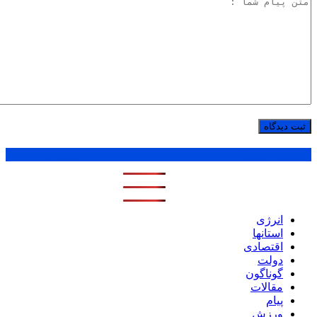
پر بازدید ترین ها
1 روز
1 هفته
1 ماه
انرژی
استانها
اقتصادی
دولت
گوناگون
مقالات
پیام
ورزش