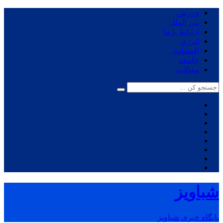
ورزش
بین الملل
ارتباط با ما
انرژی
اقتصادی
جامعه
مقالات
شباویز
پایگاه خبری شباویز