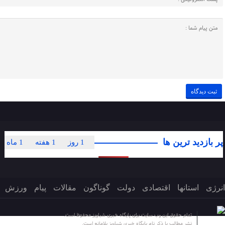
پر بازدید ترین ها
1 روز
1 هفته
1 ماه
انرژی
استانها
اقتصادی
دولت
گوناگون
مقالات
پیام
ورزش
تمام حقوق این وب سایت برای پایگاه خبری شباویز محفوظ است.
نشر مطالب با ذکر نام پایگاه خبری شباویز بلامانع است.