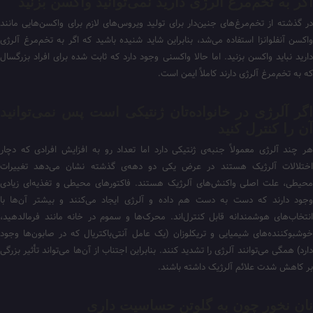
اگر به تخم‌مرغ آلرژی دارید نمی‌توانید واکسن بزنید
در گذشته از تخم‌مرغ‌های جنین‌دار برای تولید ویروس‌های لازم برای واکسن‌هایی مانند
واکسن آنفلوانزا استفاده می‌شد، بنابراین شاید شنیده باشید که اگر به تخم‌مرغ آلرژی
دارید نباید واکسن بزنید. اما حالا واکسنی وجود دارد که ثابت شده برای افراد بزرگسال
که به تخم‌مرغ آلرژی دارند کاملاً ایمن است.
اگر آلرژی در خانواده‌تان ژنتیکی است پس نمی‌توانید
آن را کنترل کنید
هر چند آلرژی معمولاً جنبه‌ی ژنتیکی دارد اما تعداد رو به افزایش افرادی که دچار
اختلالات آلرژیک هستند در عرض یکی دو دهه‌ی گذشته نشان می‌دهد تغییرات
محیطی، علت اصلی واکنش‌های آلرژیک هستند. فاکتورهای محیطی و تغذیه‌ای زیادی
وجود دارند که دست به دست هم داده و آلرژی ایجاد می‌کنند و بیشتر آن‌ها با
انتخاب‌های هوشمندانه قابل کنترل‌اند. محرک‌ها و سموم در خانه مانند فرمالدهید،
خوشبوکننده‌های شیمیایی و تریکلوزان (یک عامل آنتی‌باکتریال که در صابون‌ها وجود
دارد) همگی می‌توانند آلرژی را تشدید کنند. بنابراین اجتناب از آن‌ها می‌تواند تأثیر بزرگی
بر کاهش شدت علائم آلرژیک داشته باشند.
نان نخور چون به گلوتن حساسیت داری