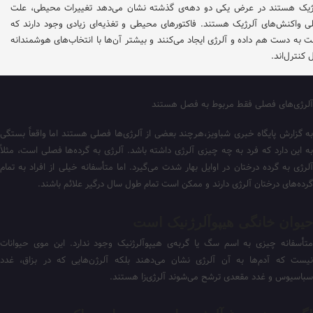
ژیک هستند در عرض یکی دو دهه‌ی گذشته نشان می‌دهد تغییرات محیطی، علت
ی واکنش‌های آلرژیک هستند. فاکتورهای محیطی و تغذیه‌ای زیادی وجود دارند که
 به دست هم داده و آلرژی ایجاد می‌کنند و بیشتر آن‌ها با انتخاب‌های هوشمندانه
ل کنترل‌اند.
آلرژی‌های فصلی فقط مربوط به فصل هستند
به گزارش پایگاه خبری شباویز،هرچند بعضی از آلرژی‌ها فصلی هستند اما واقعاً بستگی
به این دارد که فرد به چه چیزی آلرژی داشته باشد. آلرژی به گرده‌ها فصلی است، مثلاً
آلرژی به گرده درختان در اوایل بهار شدت می‌گیرد. اما متأسفانه خیلی از افراد به تمام
گرده‌های درختان آلرژی دارند و ممکن است تمام طول سال درگیر علائم باشند.
حیوان خانگی هیپوآلرژنیک است
متأسفانه چیزی به اسم سگ یا گربه‌ی هیپوآلرژنیک وجود ندارد. این موی حیوانات
نیست که آدم‌ها به آن آلرژی نشان می‌دهند بلکه آلرژن‌هایی که در بزاق، غدد
سباسیوس و غدد مقعدی ترشح می‌شوند آلرژی‌زا هستند.