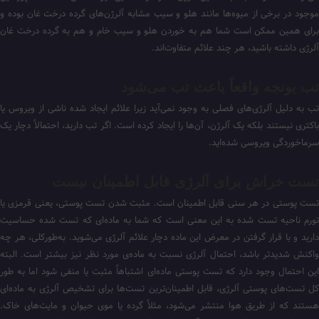
موجود در برخی از میوه‌ها مانند هلو و سیب مشابه آلرژن‌های گرده درخت غان بوده و
برای همین ممکن است شما هم به خوردن هلو و سیب خام و هم به گرده درخت غان
آلرژی داشته باشید، هر چند علائم متفاوت‌اند.
تب یونجه واقعاً باعث تب می‌شود
تب به دلیل آلرژی‌های فصلی به وجود نمی‌آید زیرا علائم ایجاد شده ناشی از ویروس یا
باکتری نیستند بلکه یک آلرژن، آن‌ها را ایجاد کرده است. اگر تب دارید، احتمالاً دچار یک
سرماخوردگی ویروسی شده‌اید.
تست خراش برای آلرژی قابل اطمینان نیست
تست پوستی در هر سنی قابل اطمینان است. مثبت شدن تست پوستی، یعنی قرمزی یا
تورم ناحیه تست شده به این معنی است که شما به ماده‌ای که تست شده حساسیت
دارید و با قرار گرفتن در معرض این ماده دچار علائم آلرژی می‌شوید. به‌طورکلی، هر چه
واکنش شدیدتر باشد، احتمال آلرژی نسبت به ماده‌ی مورد نظر نیز بیشتر است. البته
این احتمال وجود دارد که تست پوستی ماده‌ای اشتباهاً مثبت یا منفی شود اما به طور
کل تست‌های پوستی آلرژی، قابل اطمینان‌ترین تست‌ها برای تشخیص آلرژی به ماده‌ای
هستند که از طریق هوا منتشر می‌شود، مثلاً گرده یا موی حیوان و مایت‌های خاک.