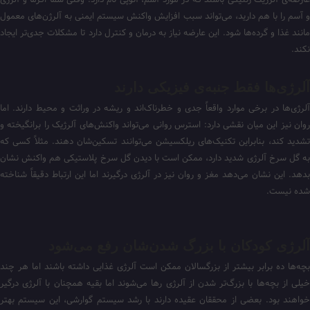
عارضه‌ی آلرژیک ژنتیکی باشند که در مورد آسم، آتوپی نام دارد. وقتی شما اگزما و آلرژی
و آسم را با هم دارید، می‌تواند سبب افزایش واکنش سیستم ایمنی به آلرژن‌های معمول
مانند غذا و گرده‌ها شود. این عارضه نیاز به درمان و کنترل دارد تا مشکلات جدی‌تر ایجاد
نکند.
آلرژی‌ها فقط جنبه‌ی فیزیکی دارند
آلرژی‌ها در برخی موارد واقعاً جدی و خطرناک‌اند و ریشه در وراثت و محیط دارند. اما
روان نیز این میان نقشی دارد: استرس روانی می‌تواند واکنش‌های آلرژیک را برانگیخته و
تشدید کند، بنابراین تکنیک‌های ریلکسیشن می‌توانند تسکین‌شان دهند. مثلاً کسی که
به گل سرخ آلرژی شدید دارد، ممکن است با دیدن گل سرخ پلاستیکی هم واکنش نشان
بدهد. این نشان می‌دهد مغز و روان نیز در آلرژی درگیرند اما این ارتباط دقیقاً شناخته
شده نیست.
آلرژی کودکان با بزرگ شدن‌شان رفع می‌شود
بچه‌ها ده برابر بیشتر از بزرگسالان ممکن است آلرژی غذایی داشته باشند اما هر چند
خیلی از بچه‌ها با بزرگ‌تر شدن از آلرژی رها می‌شوند اما بقیه همچنان با آلرژی درگیر
خواهند بود. بعضی از محققان عقیده دارند با رشد سیستم گوارشی، این سیستم بهتر