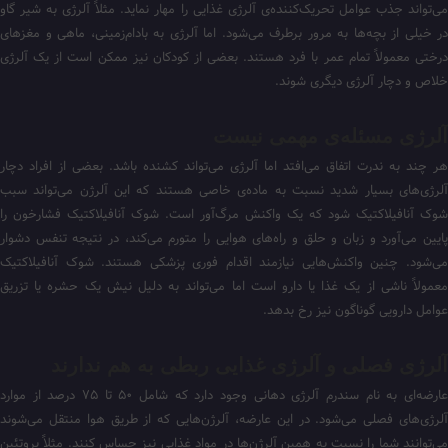
می‌تواند جذب عوامل تحریک‌کننده‌ی آلرژی غذایی را مهار نماید. مثلاً آلرژی به شیر گاو
در خیلی از بچه‌ها به مرور برطرف می‌شود. اما آلرژی به بادام‌زمینی، ماهی و مغزهای
درختی معمولاً تمام عمر با فرد هستند. بعضی از کودکان نیز ممکن است از یک آلرژی
خلاص و دچار آلرژی دیگری شوند.
آلرژی مسئله‌ی مهمی نیست
هر چند به ندرت اتفاق می‌افتد اما آلرژی می‌تواند کشنده باشد. بعضی از افراد دچار
آلرژی‌های بسیار شدید نسبت به ماده‌ی خاصی هستند که این آلرژن می‌تواند سبب
شوک آنافیلاکتیک شود که یک واکنش مرگ‌آور است. شوک آنافیلاکتیک فشارخون را
پایین می‌آورد و زبان و حلق و راه‌های هوایی را متورم می‌کند، در نتیجه تنفس دشوار
می‌شود. چنین واکنش‌هایی نیازمند اقدام فوری پزشکی هستند. شوک آنافیلاکتیک
معمولاً ناشی از یک غذا یا دارو است اما می‌تواند به دلیل نیش یک حشره یا تزریق
عوامل دارویی گوناگون نیز رخ بدهد.
آلرژی فصلی و آلرژی غذایی ربطی به هم ندارند
عارضه‌ای به نام سندرم آلرژی دهانی وجود دارد که شامل ۵۰ تا ۷۵ درصد از موارد
آلرژی‌های فصلی می‌شود. در این عارضه، آلرژن‌هایی که از طریق هوا منتقل می‌شوند
می‌توانند شما را نسبت به همین آلرژن‌ها در مواد غذایی نیز حساس کنند. مثلاً پروتئین