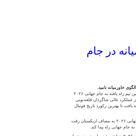
انه در جام
گوی خاورمیانه نامید.
به گزارش پایگاه خبری شباویز به نقل از خبرگزاری فارس؛ «ایران اولین تیم راه یافته به جام جهانی ۲۰۲۶
ش امروز (یکشنبه) سایت newarab در تمجید از عملکرد عالی شاگردان قلعه‌نویی
یافت تا بهترین رکورد تاریخ فوتبال
تیم‌ملی کشورمان هفته گذشته در دور هشتم مسابقات مقدماتی جام جهانی ۲۰۲۶ به مصاف ازبکستان رفت