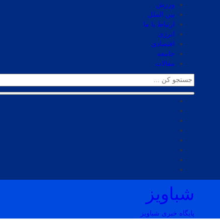
ورزش
بین الملل
ارتباط با ما
انرژی
اقتصادی
جامعه
مقالات
شباویز
پایگاه خبری شباویز