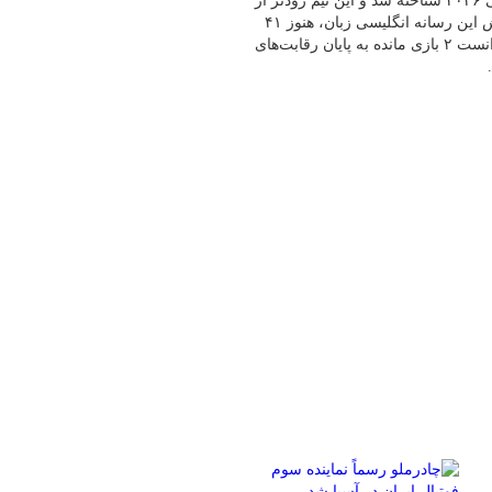
سایت newarab می‌نویسد که ایران ششمین تیم راه یافته به جام جهانی ۲۰۲۶ شناخته شد و این تیم زودتر از
آرژانتین قهرمان جام جهانی مجوز صعود را کسب کرد.براساس گزارش این رسانه انگلیسی زبان، هنوز ۴۱
تیم برای صعود به جام جهانی ۲۰۲۶ چشم دوختند اما ایران با اقتدار توانست ۲ بازی مانده به پایان رقابت‌های