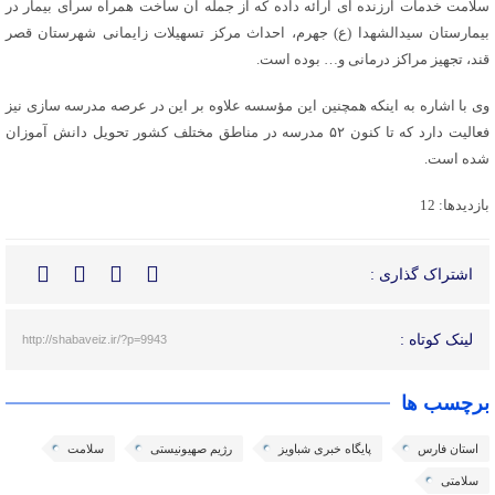
سلامت خدمات ارزنده ای ارائه داده که از جمله آن ساخت همراه سرای بیمار در
بیمارستان سیدالشهدا (ع) جهرم، احداث مرکز تسهیلات زایمانی شهرستان قصر
قند، تجهیز مراکز درمانی و… بوده است.
وی با اشاره به اینکه همچنین این مؤسسه علاوه بر این در عرصه مدرسه سازی نیز
فعالیت دارد که تا کنون ۵۲ مدرسه در مناطق مختلف کشور تحویل دانش آموزان
شده است.
بازدیدها: 12
اشتراک گذاری :
لینک کوتاه :
http://shabaveiz.ir/?p=9943
برچسب ها
استان فارس
پایگاه خبری شباویز
رژیم صهیونیستی
سلامت
سلامتی