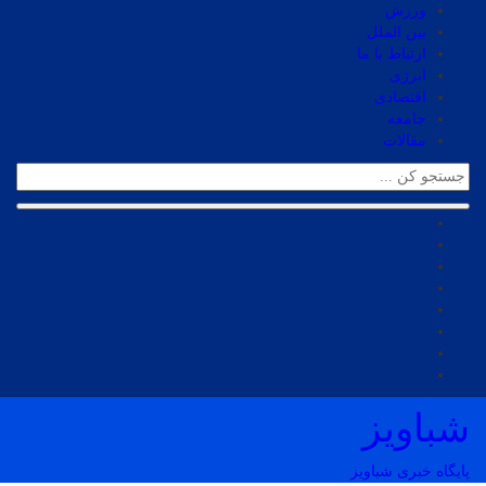
ورزش
بین الملل
ارتباط با ما
انرژی
اقتصادی
جامعه
مقالات
شباویز
پایگاه خبری شباویز