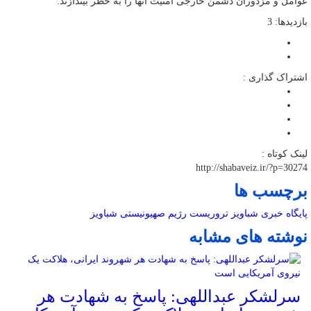
عوامل و مزدوران دشمن خارجی امنیت آنها را به خطر بیندازند.
بازدیدها: 3
اشتراک گذاری :
لینک کوتاه :
http://shabaveiz.ir/?p=30274
برچسب ها
پایگاه خبری شباویز
تروریست
رژیم صهیونیستی
شباویز
نوشته های مشابه
سرلشکر عبداللهی: پاسخ به شهادت هر