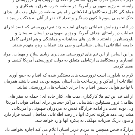
وابسته به رژیم صهیونی و آمریکا در منطقه جنوب شرق با همکاری و
هماهنگی کامل دستگاههای اطلاعاتی و امنیتی منطقه در طول مدت از ابتدای
جنگ تحمیلی سوم تا کنون دستگیر و تعداد ۱۳ نفر از آنان به هلاکت رسیدند.
در ادامه رزمایش عملیاتی شهدای امنیت، چند تیم تروریستی که قصد اجرای
عملیات در راستای اهداف آمریکا و رژیم صهیونی در استان سیستان و
بلوچستان را داشتند با تلاش های مجاهدانه و هماهنگی و هم افزایی کامل
جامعه اطلاعاتی استان، شناسایی و طی چند عملیات ویژه منهدم شدند.
بر این اساس از این تیم های تروریستی مقادیری زیادی سلاح و مهمات، مواد
انفجاری و دستگاه‌های ارتباطی متعلق به دولت تروریستی آمریکا کشف و
ضبط گردید.
لازم به یادآوری است تروریست های دستگیر شده که اقدام به جمع آوری
اطلاعات از اماکن و زیرساخت های استان نموده بودند، قصد داشتند همزمان
با تهاجم هوایی دشمن اقدام به اجرای عملیات های تروریستی نمایند.
از اهداف این تیم ها؛ کارگذاری بمب های کنار جاده ای ؛ حمله به مقر های
نظامی؛ ترور مسئولین ،شناسایی مراکز حساس برای اهداف هوایی آمریکا
و… بوده است.در ادامه قرارگاه قدس به مزدوران صهیونی و آمریکایی
هشدارمی‌دهد هرگونه تحرک آنها در رصد اطلاعاتی مدافعان امنیت قرار دارد
و بدون درنگ ضربات مهلکی به پیکره آنها وارد خواهد شد.
قرارگاه قدس همچنین به مردم عزیز استان اعلام می کند اجازه نخواهند داد