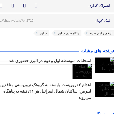
اشتراک گذاری :
لینک کوتاه :
tp://shabaveiz.ir/?p=2715
اوقاف و امور خیریه
پایگاه خبری شباویز
شباویز
نوشته های مشابه
امتحانات متوسطه اول و دوم در البرز حضوری شد
اعدام ۲ تروریست وابسته به گروهک تروریستی منافقین
لیبرمن: ساکنان شمال اسرائیل هر ۲۱دقیقه به پناهگاه
می‌روند