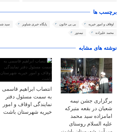
برچسب ها
اوقاف و امور خیریه
بی بی خاتون
پایگاه خبری شباویز
سید شم
محمد علیزاده
نیمدور
نوشته های مشابه
انتصاب ابراهیم قاسمی
به سمت مسئول دفتر
برگزاری جشن نیمه
نمایندگی اوقاف و امور
شعبان در بقعه متبرکه
خیریه شهرستان باشت
امامزاده سید محمد
علیه السلام روستای
سرآبیز شهرستان باشت