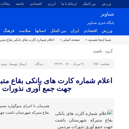
ورزش
بین الملل
ارتباط با ما
انرژی
اقتصادی
جامعه
مقالات
شباویز
پایگاه خبری شباویز
ورزش
اقتصادی
ایران
بین الملل
استانها
سلامت
فرهنگ
شما اینجا هستید »
صفحه اصلی »
اعلام شماره کارت های بانکی بقاع م
گروه :
باشت
شناسه :
798
۲۱ مرداد ۱۴۰۰ - ۲۳:۲۲
۰
دیدگاه
ارسال توسط :
میثم 
اعلام شماره کارت های بانکی بقاع م
جهت جمع آوری نذورات 
همزمان با اجرای سوگواره بصی
بقاع متبرکه شهرستان باشت جهت