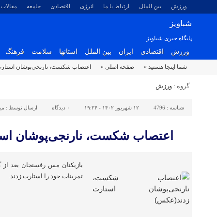
ورزش
بین الملل
ارتباط با ما
انرژی
اقتصادی
جامعه
مقالات
شباویز
پایگاه خبری شباویز
ورزش
اقتصادی
ایران
بین الملل
استانها
سلامت
فرهنگ
شما اینجا هستید »
صفحه اصلی »
اعتصاب شکست، نارنجی‌پوشان استار
گروه :
ورزش
شناسه :
4796
۱۲ شهریور ۱۴۰۲ - ۱۹:۲۴
۰
دیدگاه
ارسال توسط :
می
اعتصاب شکست، نارنجی‌پوشان اس
بازیکنان مس رفسنجان بعد از گ
تمرینات خود را استارت زدند.