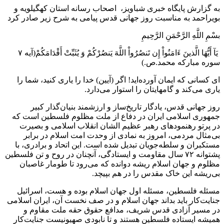
به گزارش پایگاه خبری شباویز، اصحاب رسانه استان کهگیلویه و
بویراحمد به مناسبت روز جهانی قدس پیامی به شرح زیر صادر کرد
بسْمِ اللَّهِ الرَّحْمَنِ الرَّحِیمِ
یَآ أَیُّهَا الَّذینَ ءَامَنُواْ إِن تَنصُرُواْ اللَّهَ یَنصُرْکُمْ وَ یُثَبِّتْ أَقْدَامَکُمْ‌(آیه ۷
سوره مبارکه محمد.ص.)
ای کسانی که ایمان آورده‌اید! اگر (آیین) خدا را یاری کنید، شما را
یاری می‌کند و گامهایتان را استوار می‌دارد.
روز جهانی قدس، یادگار تاریخ‌ساز و ارزشمند بنیان‌گذار کبیر
جمهوری اسلامی ایران در دفاع از ملت مظلوم فلسطین است که
در پرتو رهنمودهای رهبر عظیم الشان انقلاب اسلامی و بصیرت
بی‌مثال مردمی، امروز به نمادی از وحدت امت اسلام در برابر
مستکبران و سلطه‌جویان تبدیل شده است. این اتحاد و برادری، با
پشتوانه ۷۲ سال مقاومت و ایستادگی، آنچنان در روح و تن فلسطین
مظلوم و جهان اسلام ریشه دوانده که می‌رود تا طومار غاصبان
بی‌ریشه این خاک مقدس را در هم بپیچد.
مسئله فلسطین، مسئله اول جهان اسلام بوده و هست، اسرائیل
جنایت‌کار باید بداند جهان اسلام و در صف نخست آن، ایران اسلامی
در مسیر آزادی قدس شریف، مدافع حقوق حقه ملت مقاوم و
همیشه ایستاده فلسطین هستند و تا نابودی صهیونیست جنایت‌کار