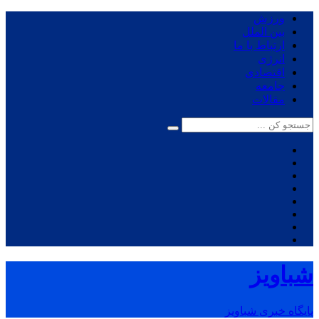
ورزش
بین الملل
ارتباط با ما
انرژی
اقتصادی
جامعه
مقالات
شباویز
پایگاه خبری شباویز