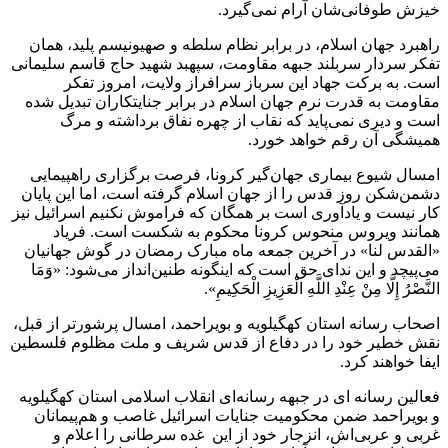
خیزش طوفانی‌شان آرام نمی‌گیرد.
راهبرد جهان اسلام، در برابر نظام سلطه و صهیونیسم پلید، همان
تفکر سردار سربلند جبهه مقاومت، سپهبد شهید حاج قاسم سلیمانی
است. به برکت جهاد این سرباز سرافراز ولایت، امروز تفکر
مقاومت به قدرت نرم جهان اسلام در برابر جنایتکاران تبدیل شده
است و دیری نمی‌پاید که نقاب از چهره نفاق برداشته و مرگ
همیشگی آن رقم خواهد خورد.
امسال شیوع بیماری جهان‌گیر کرونا، فرصت برگزاری راهپیمایی
دشمن‌شکن روز قدس را از جهان اسلام گرفته است، اما این پایان
کار نیست و یادآوری است بر همگان که فراموش نکنیم اسرائیل نیز
همانند ویروس منحوس کرونا محکوم به شکست است. فریاد
«القدس لنا» در آخرین جمعه ماه مبارک رمضان در گوش جهانیان
می‌پیچد و این ندای حق است که اینگونه طنین‌‌انداز می‌شود: «وَمَا
النَّصْرُ إِلَّا مِنْ عِنْدِ اللَّهِ الْعَزِیزِ الْحَکِیمِ».
اصحاب رسانه‌ استان کهگیلویه و بویراحمد، امسال پرشورتر از قبل،
نقش خطیر خود را در دفاع از قدس شریف و ملت مظلوم فلسطین
ایفا خواهند کرد.
فعالین رسانه ای در جبهه رسانه‌ای انقلاب اسلامی استان کهگیلویه
و بویراحمد ضمن محکومیت جنایات اسرائیل غاصب و هم‌پیمانان
غربی و عربی‌اش، انزجار خود از این غده سرطانی را اعلام و