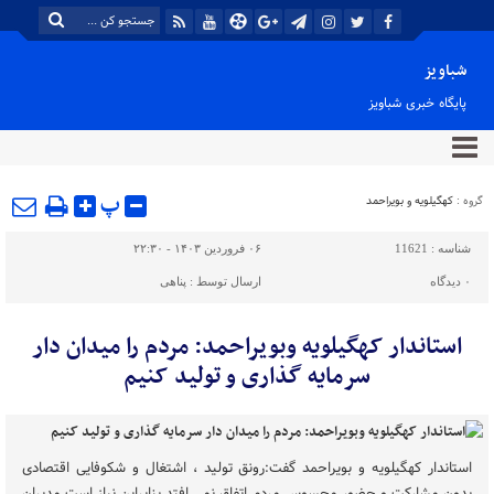
شباویز
پایگاه خبری شباویز
پ
گروه :
کهگیلویه و بویراحمد
شناسه :
11621
۰۶ فروردین ۱۴۰۳ - ۲۲:۳۰
۰
دیدگاه
ارسال توسط :
پناهی
استاندار کهگیلویه وبویراحمد: مردم را میدان دار
سرمایه گذاری و تولید کنیم
استاندار کهگیلویه و بویراحمد گفت:رونق تولید ، اشتغال و شکوفایی اقتصادی