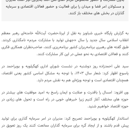
بدون مشارکت و حضور محسوس مردم اتفاق نمی افتد بنابراین نیاز است مدیران
و مسئولان امر فضا و میدان را برای فعالیت و حضور فعالان اقتصادی و سرمایه
گذاران در بخش های مختلف باز کنند.
به گزارش پایگاه خبری شباویز به نقل از ایرنا،حضرت آیت‌الله خامنه‌ای رهبر معظم
انقلاب اسلامی سال جدید را سال «جهش تولید با مشارکت مردم» نامگذاری کردند.
طبق گفته های رهبری برنامه‌ریزان کشور برنامه‌ریزی کنند، صاحب‌نظران همکاری فکری
کنند و فعالان اقتصادی به نحو عملی در این کار مشارکت کنند.
سید علی احمدزاده روز دوشنبه در نشست شورای اداری کهگیلویه و بویراحمد در
یاسوج اظهار کرد: شعار سال ۱۴۰۳، با توجه به مشکل اساسی کشور یعنی ‎اقتصاد،
همچنان اقتصادی است و توجه ویژه‌ای هم به نقش ‎مردم دارد.
وی افزود: امسال را باقدرت و صلابت و ایمان راسخ به امید موفقیت های بیشتر در
حوزه های مختلف آغاز کنیم زیرا خبرهای خوبی در راه است و تحول های زیادی در
حوزه اقتصاد خواهیم شنید.
استاندار کهگیلویه و بویراحمد تصریح کرد: مدیران در امر سرمایه گذاری برای تولید
پیش قدم باشند و از ایجاد گره برای سرمایه گذاران ممانعت کنند یک روز تعویق در