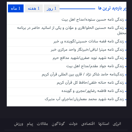
پر بازدید ترین ها
1 روز
1 هفته
1 ماه
زندگی نامه حسین ستوده/مداح اهل بیت
زندگی نامه حسنین الحلو/قاری و مؤذن و یکی از اساتید حاضر در برنامه
محفل
زندگی نامه فضه سادات حسینی/گوینده ی خبر
زندگی نامه میترا لبافی/خبرنگار واحد مرکزی خبر
زندگی نامه شهید نوید صفری/شهید مدافع حرم
زندگی نامه جواد مقدم/مداح اهل بیت
زندگینامه حامد شاکر نژاد / قاری بین المللی قرآن کریم
زندگی نامه حنانه خلفی/حافظ کل قرآن کریم
زندگی نامه فاطمه رضاپور/مجری و گوینده
زندگی نامه شهید محمد معماریان/ماجرای آب متبرک
انرژی
استانها
اقتصادی
دولت
گوناگون
مقالات
پیام
ورزش