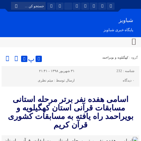
شباویز
پایگاه خبری شباویز
پ
گروه :
کهگیلویه و بویراحمد
شناسه :
232
۳۱ شهریور ۱۳۹۸ - ۲۱:۴۱
۰
دیدگاه
ارسال توسط :
میثم نظری
اسامی هفده نفر برتر مرحله استانی
مسابقات قرآنی استان کهگیلویه و
بویراحمد راه یافته به مسابقات کشوری
قرآن کریم