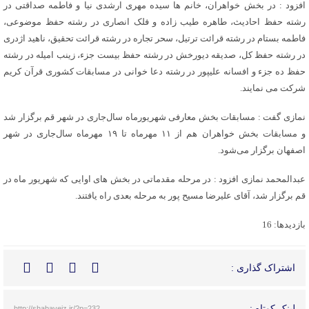
افزود : در بخش خواهران، خانم ها سیده مهری ارشدی نیا و فاطمه صداقتی در
رشته حفظ احادیث، طاهره طیب زاده و فلک انصاری در رشته حفظ موضوعی،
فاطمه بستام در رشته قرائت ترتیل، سحر تجاره در رشته قرائت تحقیق، ناهید اژدری
در رشته حفظ کل، صدیقه دیورخش در رشته حفظ بیست جزء، زینب امیله در رشته
حفظ ده جزء و افسانه علیپور در رشته دعا خوانی در مسابقات کشوری قرآن کریم
شرکت می نمایند.
نمازی گفت : مسابقات بخش معارفی شهریورماه سال‌جاری در شهر قم برگزار شد
و مسابقات بخش خواهران هم از ۱۱ مهرماه تا ۱۹ مهرماه سال‌جاری در شهر
اصفهان برگزار می‌شود.
عبدالمحمد نمازی افزود : در مرحله مقدماتی در بخش های اوایی که شهریور ماه در
قم برگزار شد، آقای علیرضا مسیح پور به مرحله بعدی راه یافتند.
بازدیدها: 16
اشتراک گذاری :
لینک کوتاه :
http://shabaveiz.ir/?p=232