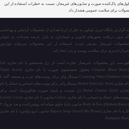
ول‌های پاک‌کننده صورت و صابون‌های غیرمجاز، نسبت به خطرات استفاده از این
ولات برای سلامت عمومی هشدار داد.
به گزارش پایگاه خبری شباویز به نقل از ایرنا،تعدادی از محصولات آرایشی و بهداشتی
که بدون دریافت مجوزهای قانونی و استاندارد به بازار عرضه شده‌اند، به عنوان
محصولات غیرمجاز معرفی شدند. استفاده از این محصولات می‌تواند عوارض
جبران‌ناپذیری برای سلامت پوست و بدن ایجاد کند.
فهرست این محصولات غیرمجاز عبارت است از: ژل شستشو با نام تجاری Gel
Cleanser (Rose Berry) محلول شستشوی صورت با نام تجاری Triple Action
Cleansing Water (Outdoor Girl) میسلار واتر برای پوست‌های چرب و مستعد آکنه با
نام تجاری Herbal (Salicylic Acid) میسلار واتر برای پوست‌های حساس و خشک با نام
تجاری Herbal (Amino Acid) ژل شست و شوی صورت هیالورونیک اسید برای
پوست‌های خشک و حساس با نام تجاری Cellox صابون با نام تجاری Luxury Caviar
Body & Face (Maham Ranee) صابون پاپایا حاوی سیاه‌دانه روشن‌کننده و ضد چروک ۴
کاره با نام تجاری Papaya Soap (Touch Me Please) صابون ابرو (وکس) با نام تجاری
Romantic Rain.