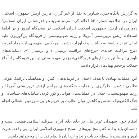
به گزارش پایگاه خبری شباویز به نقل از خبر گزاری فارس،ارتش جمهوری اسلامی
ایران در اطلاعیه شماره ۵۴ اعلام کرد: مردم شریف و قدرشناس ایران اسلامی!
دلاورمردان ارتش جمهوری اسلامی ایران اسلامی در سحرگاه امروز و در ادامهٔ
استفادهٔ ارتش تروریستی آمریکا و رژیم صهیونیستی از فرودگاه بن‌گوریون علیه
ایران عزیز و پاسخ به جنایتات و تجاوزات دشمن آمریکایی_صهیونی، از بامداد امروز،
«برج مراقبت جدید»، «برج‌های مراقبت ترمینال ۱ و ترمینال ۲»، «سامانه‌های
ناوبری» و «آنتن و رادار‌های فرودگاهی» رژیم صهیونیستی در این فرودگاه را، آماج
حملات پرحجم پهپاد‌های قرار دادند.
این عملیات پهپادی با هدف اختلال در فرماندهی، کنترل و هماهنگی ترافیک هوایی
نظامی دشمن، جلوگیری از هدایت جنگنده‌های مهاجم ارتش تروریستی آمریکا و
رژیم صهیونیستی، اختلال در عملیات‌های هوایی و کور کردن سامانه‌های شناسایی و
جنگ الکترونیک دشمن و کاهش توان نظارت بر حریم هوایی سرزمین اشغالی انجام
شد.
انتقام خون شهیدان عزیز مان در جای جای ایران سربلند اسلامی قطعی است و
دشمنان باید بدانند که پاسخ نیرو‌های مسلح جمهوری اسلامی ایران، بی وقفه، عبرت
آموز و متناسب با سطح جنایات و تجاوزات آنان با تمام قدرت ادامه خواهد داشت.