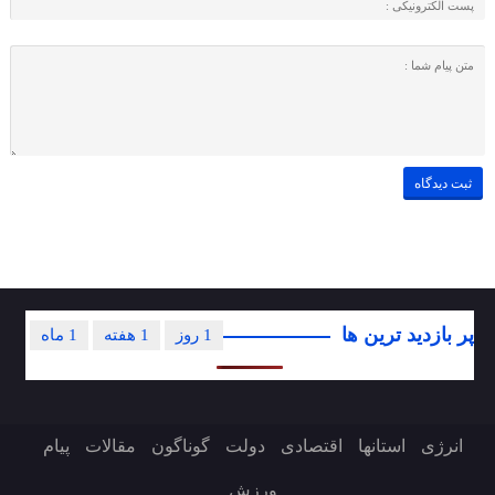
پر بازدید ترین ها
1 روز
1 هفته
1 ماه
انرژی
استانها
اقتصادی
دولت
گوناگون
مقالات
پیام
ورزش