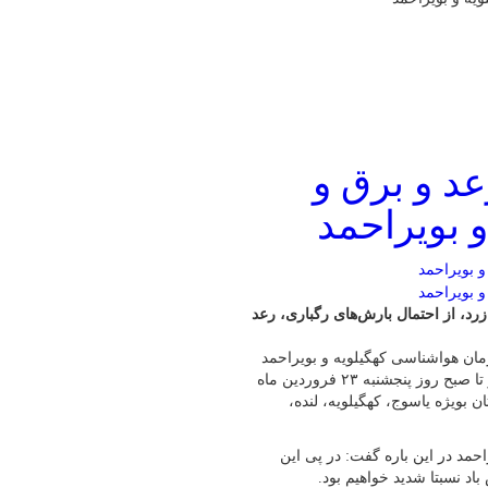
عد و برق و
 بویراحمد
رد، از احتمال بارش‌های رگباری، رعد
زمان هواشناسی کهگیلویه و بویراحمد
این سامانه بارشی از بعدازظهر روز چهارشنبه ۲۲ فروردین ماه آغاز و تا صبح روز پنجشنبه ۲۳ فروردین ماه
ن بویژه یاسوج، کهگیلویه، لنده،
حمد در این باره گفت: در پی این
د نسبتا شدید خواهیم بود.