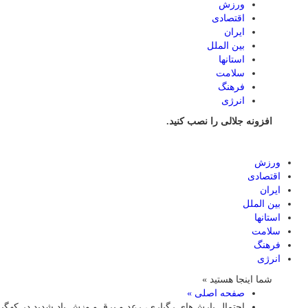
ورزش
اقتصادی
ایران
بین الملل
استانها
سلامت
فرهنگ
انرژی
افزونه جلالی را نصب کنید.
ورزش
اقتصادی
ایران
بین الملل
استانها
سلامت
فرهنگ
انرژی
شما اینجا هستید »
صفحه اصلی »
احتمال بارش‌های رگباری، رعد و برق و وزش باد شدید در کهگیل