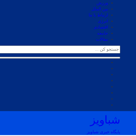
ورزش
بین الملل
ارتباط با ما
انرژی
اقتصادی
جامعه
مقالات
شباویز
پایگاه خبری شباویز