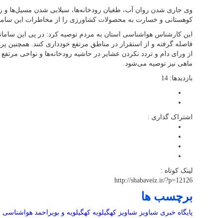
وی جاری شدن روان آب، طغیان رودخانه‌ها، سیلابی شدن مسیل‌ها و ر
کوهستانی و خسارت به محصولات کشاورزی را از مخاطرات این سامانه
این کارشناس هواشناسی استان به مردم توصیه کرد: در پی این سامانه 
فاصله گرفته و از استقرار در مناطق مرتفع خودداری کنند. همچنین پره
از ورای دام و تردد نکردن عشایر در حاشیه رودخانه‌ها و نواحی مرتف
ماهی نیز توصیه می‌شود.
بازدیدها: 14
اشتراک گذاری :
لینک کوتاه :
http://shabaveiz.ir/?p=12126
برچسب ها
پایگاه خبری شباویز
شباویز
کهگیلویه
کهگیلویه و بویراحمد
هواشناسی
و