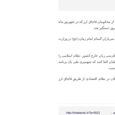
از محکومان قاچاق ارز که در شهریور ماه
مروز دستگیر شد.
ربازان گمنام امام زمان (عج) در وزارت
فارسی زبان خارج کشور، نظام اسلامی را
طبان القا کنند که شهمیری طی یک برنامه
است.
۱ به ‌اتهام اخلال عمده و کلان در نظام اقتصادی از طریق قاچاق ارز
 :
http://shabaveiz.ir/?p=5812