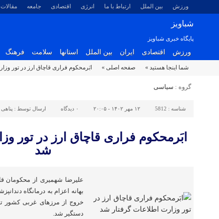
ورزش
بین الملل
ارتباط با ما
انرژی
اقتصادی
جامعه
مقالات
شباویز
پایگاه خبری شباویز
ورزش
اقتصادی
ایران
بین الملل
استانها
سلامت
فرهنگ
شما اینجا هستید »
صفحه اصلی »
ابَرمحکوم فراری قاچاق ارز در تور وزا
گروه :
سیاسی
شناسه :
5812
۱۲ مهر ۱۴۰۲ - ۲۰:۰۵
۰
دیدگاه
ارسال توسط :
پناهی
ابَرمحکوم فراری قاچاق ارز در تور وز
شد
علیرضا شهمیری از محکومان قاچ
بهانه اعزام به درمانگاه دندانپ
خروج از مرزهای غربی کشور تو
دستگیر شد.