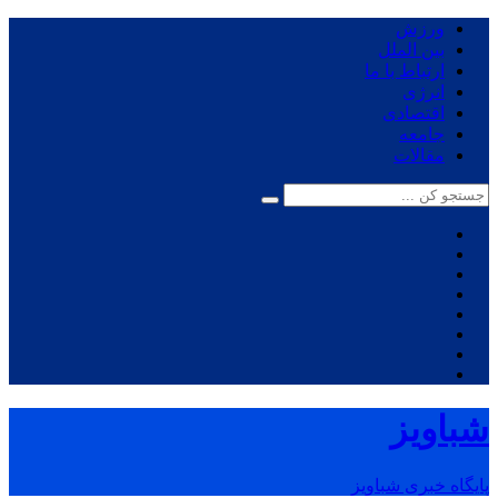
ورزش
بین الملل
ارتباط با ما
انرژی
اقتصادی
جامعه
مقالات
شباویز
پایگاه خبری شباویز