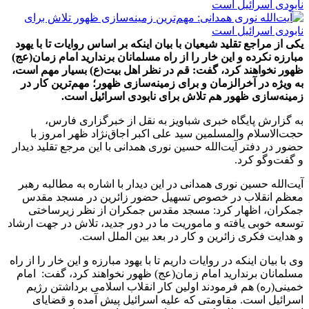
یکی از مراجع تقلید شیعیان با بیان اینکه بر اساس روایات تا با یهود
مبارزه نکرده و این خار را از راه مسلمانان برندارید امام زمان(عج)
ظهور نخواهند کرد، گفت: قم در نظر اهل بیت(ع) بسیار مهم است،
به ویژه در آخرالزمان و برای زمینه‌سازی ظهور؛ مهم‌ترین کار در
زمینه‌سازی ظهور هم تلاش برای نابودی اسرائیل است.
به گزارش پایگاه خبری شباویز به نقل از خبرگزاری فارس،
حجت‌الاسلام والمسلمین سید علی اکبر اجاق‌نژاد ظهر امروز با
حضور در دفتر آیت‌الله حسین نوری همدانی با این مرجع تقلید دیدار
و گفت‌وگو کرد.
آیت‌الله حسین نوری همدانی در این دیدار با اشاره به مطالبه رهبر
معظم انقلاب در خصوص تسهیل حضور زائرین در مسجد مقدس
جمکران، اظهار کرد: مسجد مقدس جمکران از نظر زیرساختی
توسعه خوبی یافته و ماموریت ما در دور جدید، تلاش در جهت ارشاد
و هدایت فکری زائرین و کار در بعد بین الملل است.
وی با بیان اینکه در روایات داریم تا با یهود مبارزه و این خار را از راه
مسلمانان برندارید امام زمان(عج) ظهور نخواهند کرد، گفت: امام
خمینی(ره) هم فرمودند اولین کار انقلاب اسلامی برداشتن رژیم
اسرائیل است. مقاومتی که علیه اسرائیل پیش آمده و قضایای