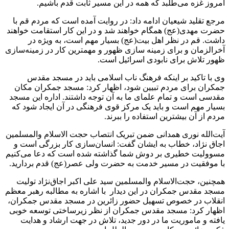
امروز غزه می‌طلبد که همه در این مسیر ثابت قدم باشیم.
مرجع تقلید شیعیان ادامه داد: در روایت آمده است که مردم قم با
حضرت مهدی(عج) همگام خواهند شد و در این کار استقامت خواهند
داشت. قم در نظر اهل بیت(عج) بسیار مهم است، به ویژه در
آخرالزمان و برای زمینه سازی ظهور و مهمترین کار در زمینه‌سازی
ظهور تلاش برای نابودی اسرائیل است.
وی با تاکید بر اینکه فرهنگ ناب اسلامی باید در مسجد مقدس
جمکران برای مردم تبیین شود، اظهار کرد: مسجد جمکران مکان
مقدسی است و تمام علمای ما به آن توجه داشتند. اداره این مسجد
بسیار مهم است و باید یک مرکز قوی فرهنگی در آن ایجاد شود که
مردم از آن بیشترین استفاده را ببرند.
آیت‌الله نوری همدانی ضمن تبریک انتصاب حجت الاسلام والمسلمین
اجاق نژاد، خطاب به ایشان گفت: انسان‌سازی کار بزرگی است و
مسوولیت خطیری بر دوش شما گذاشته شده است که دعا می‌کنیم
با موفقیت در مسیر خدمت به حضرت ولی عصر(عج) قدم بردارید.
همچنین، حجت‌الاسلام والمسلمین سید علی اکبر اجاق‌نژاد تولیت
مسجد مقدس جمکران در این دیدار با اشاره به مطالبه رهبر معظم
انقلاب در خصوص تسهیل حضور زائرین در مسجد مقدس جمکران،
اظهار کرد: مسجد مقدس جمکران از نظر زیرساختی توسعه خوبی
یافته و ماموریت ما در دور جدید، تلاش در جهت ارشاد و هدایت