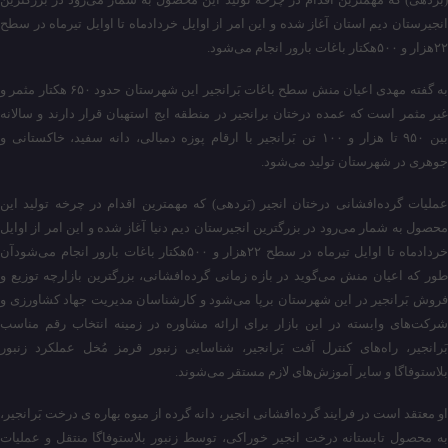
انجیرستان دیم استان آغاز شده و این امر از اوایل خردادماه تا اوایل تیرماه در سطح
۲۲هزار و ۵۰۰هکتار باغات بارور انجام می‌شود.
به گفته مهدی اعیان منش سطح باغات بَرانجیر این شهرستان حدود ۶۵۰ هکتار مثمر و
غیر مثمر است که عمده درختان برانجیر در منطقه ایج استهبان قرار دارند و سالانه
بین ۹۵۰ تا هزار و ۱۰۰ تن بَرانجیر با ارقام پوزه دمبالی، دانه سفید، خاکستانی و
جوهری در شهرستان تولید می‌شود.
عملیات گرده‌افشانی درختان انجیر (بَردهی) که مهمترین اقدام در چرخه تولید این
محصول به شمار می‌رود در بزرگترین انجیرستان دیم دنیا آغاز شده و این امر از اوایل
خردادماه تا اوایل تیرماه در سطح ۲۲هزار و ۵۰۰هکتار باغات بارور انجام می‌شودآن
طور که اعیان منش می‌گوید در بازه زمانی گرده‌افشانی، بزرگترین بازارچه توزیع و
فروش بَرانجیر در این شهرستان برپا می‌شود و کارشناسان مدیریت جهاد کشاورزی و
شرکت‌های وابسته در این بازار برای ارائه مشاوره در زمینه انتخاب رقم مناسب
بَرانجیر، راه‌های کنترل آفت بَرانجیر، شناسایی زنبور قرمز مُخل عملکرد زنبور
بلاستوفاگا و سایر آموزش‌های لازم مستقر می‌شوند.
او معتقد است در فرایند گرده‌افشانی انجیر، دانه گرده از میوه بهاره ی درخت بَرانجیر،
به محصول تابستانه درخت انجیر خوراکی، توسط زنبور بلاستوفاگا منتقل و عملیات