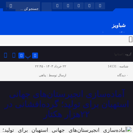
شباویز
پایگاه خبری شباویز
پ
گروه :
استانها
شناسه :
14131
۲۲ خرداد ۱۴۰۳ - ۲۲:۴۵
۰
دیدگاه
ارسال توسط :
پناهی
آماده‌سازی انجیرستان‌های جهانی
استهبان برای تولید؛ گرده‌افشانی در
۲۲هزار هکتار