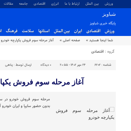
ورزش
بین الملل
ارتباط با ما
انرژی
اقتصادی
جامعه
مقالات
شباویز
پایگاه خبری شباویز
ورزش
اقتصادی
ایران
بین الملل
استانها
سلامت
فرهنگ
ا
شما اینجا هستید »
صفحه اصلی »
آغاز مرحله سوم فروش یکپارچه خودرو
گروه :
اقتصادی
شناسه :
6202
۲۴ مهر ۱۴۰۲ - ۲۰:۵۵
۰
دیدگاه
ارسال توسط :
پناهی
آغاز مرحله سوم فروش یکپا
مرحله سوم فروش خودرو در سام
بدون حضور سایپا و ایران خودرو آ