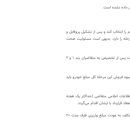
مانه https://esalecar.ir باید گزینه ثبت نام را انتخاب کند و پس از تشکیل پروفایل و
رحله را دارد. بدیهی است مسئولیت صحت
۳-۲- ظرفیت قابل عرضه به این دسته از متقاضیان از محل عدم تکمیل ظرفیت پس از تخصیص به متقاضیان بند ۱ و ۲
شیوه فروش این مرحله کل مبلغ خودرو باید
اطلاعات اعلامی متقاضی (حداکثر یک هفته
د قرارداد با ایشان اقدام می‌گردد.
۳-۵-در صورت عدم احراز شرایط تخصیص خودرو ابطال و شرکت خودروساز مکلف به عودت مبلغ واریزی ظرف مدت ۲۰