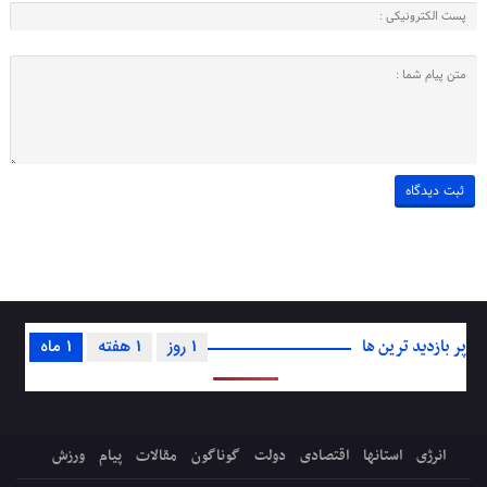
پر بازدید ترین ها
1 روز
1 هفته
1 ماه
انرژی
استانها
اقتصادی
دولت
گوناگون
مقالات
پیام
ورزش