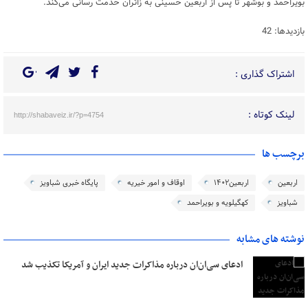
بویراحمد و بوشهر تا پس از اربعین حسینی به زائران خدمت رسانی می‌کند.
بازدیدها: 42
اشتراک گذاری :
لینک کوتاه :
http://shabaveiz.ir/?p=4754
برچسب ها
اربعین
اربعین۱۴٠۲
اوقاف و امور خیریه
پایگاه خبری شباویز
شباویز
کهگیلویه و بویراحمد
نوشته های مشابه
ادعای سی‌ان‌ان درباره مذاکرات جدید ایران و آمریکا تکذیب شد