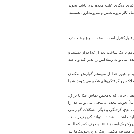
باکتری دیگری علت معده درد باشد تجویز
ل کلاریترومایسین و مترونیدازول هستند.
قابل‌کنترل است. بسته به نوع و علت درد
کم تا یک ساعت بعد از غذا دراز نکشید و
دن می‌تواند ریفلاکس را بدتر کند و باعث
 عبور غذا از سیستم گوارش به‌کندی
یفلاکس و گرفتگی‌های شکم می‌شوید. شما
نی جایی که به‌محض تماس غذا با بزاق،
ملاً نجوید، معده به‌سختی می‌تواند غذا را
د، نفخ، گرفتگی و دیگر مشکلات گوارشی
داشته باشد تا بتواند کربوهیدرات‌ها،
پروتئین‌ها و چربی‌ها را تجزیه نماید؛ بنابراین می‌توانید طبق تجویز پزشک هیدروکلریک‌اسید (HCL) مصرف کنید که البته
. مصرف مکمل زینک و پروبیوتیک‌ها نیز