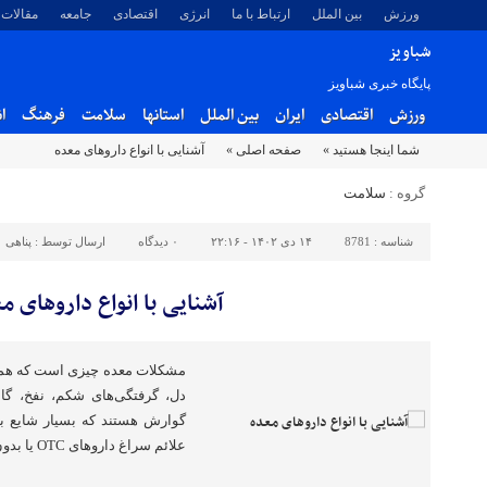
ورزش
بین الملل
ارتباط با ما
انرژی
اقتصادی
جامعه
مقالات
شباویز
پایگاه خبری شباویز
ورزش
اقتصادی
ایران
بین الملل
استانها
سلامت
فرهنگ
ا
شما اینجا هستید »
صفحه اصلی »
آشنایی با انواع داروهای معده
گروه :
سلامت
شناسه :
8781
۱۴ دی ۱۴۰۲ - ۲۲:۱۶
۰
دیدگاه
ارسال توسط :
پناهی
آشنایی با انواع داروهای م
مشکلات معده چیزی است که همهٔ 
دل، گرفتگی‌های شکم، نفخ، گاس
گوارش هستند که بسیار شایع بو
علائم سراغ داروهای OTC یا بدون نیاز به نسخه می‌روند.