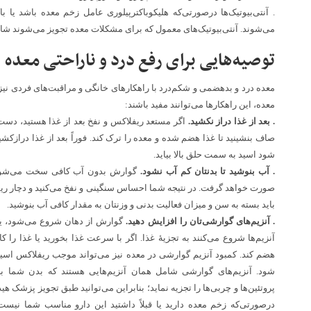
. آنتی‌بیوتیک‌ها درصورتی‌که هلیکوباکترپیلوری عامل زخم معده باشد یا 
می‌شوند. آنتی‌بیوتیک‌های معمول که برای مشکلات معده تجویز می‌شوند شام
توصیه‌هایی برای رفع درد و ناراحتی معده
معده درد و بدهضمی و شکم‌درد با راهکارهای خانگی و مراقبت‌های فردی نیز 
معده، این راهکارها می‌توانند مفید باشند:
. بعد از غذا دراز نکشید.
اگر مستعد ریفلاکس و نفخ بعد از غذا هستید، دست‌
صاف بنشینید تا غذا هضم شده و معده را ترک کند. فوراً بعد از غذا درازکشی
شود اسید به سمت حلق بالا بیاید.
. آب بنوشید تا بدنتان کم آب نشود.
گوارش بدون آب کافی سخت می‌شود و
صورت خواهد گرفت. در نتیجه شما احساس سنگینی و نفخ می‌کنید و دچار ر
باید بسته به سن و میزان فعالیت بدنی و وزنتان به مقدار کافی آب بنوشید.
. آنزیم‌های گوارشی‌تان را افزایش دهید.
گوارش از دهان شروع می‌شود، یع
آنزیم‌ها شروع می‌کنند به تجزیهٔ غذا. اگر با سرعت غذا بخورید یا غذا را کا
هضم کند. کمبود آنزیم گوارشی در معده نیز می‌تواند موجب ریفلاکس اسی
شود. آنزیم‌های گوارشی شامل همان آنزیم‌هایی هستند که بدن شما باید 
درصورتی‌که زخم معده دارید یا قبلاً داشتید این دارو مناسب شما نیست