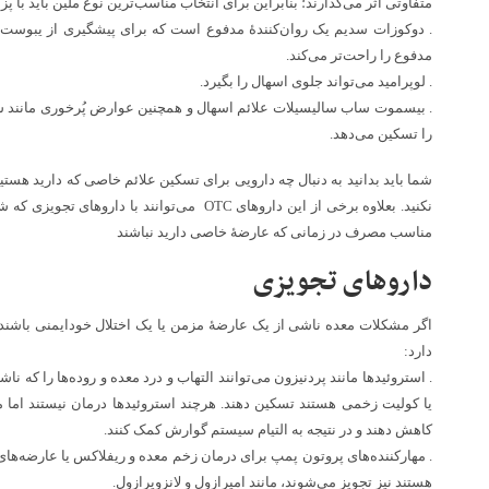
متفاوتی اثر می‌گذارند؛ بنابراین برای انتخاب مناسب‌ترین نوع ملین باید با 
. دوکوزات سدیم یک روان‌کنندهٔ مدفوع است که برای پیشگیری از یبوست به
مدفوع را راحت‌تر می‌کند.
. لوپرامید می‌تواند جلوی اسهال را بگیرد.
. بیسموت ساب سالیسیلات علائم اسهال و همچنین عوارض پُرخوری مانند س
را تسکین می‌دهد.
شما باید بدانید به دنبال چه دارویی برای تسکین علائم خاصی که دارید هس
نکنید. بعلاوه برخی از این داروهای OTC ‌ می‌توانند 
مناسب مصرف در زمانی که عارضهٔ خاصی دارید نباشند
داروهای تجویزی
اگر مشکلات معده ناشی از یک عارضهٔ مزمن یا یک اختلال خودایمنی باشند
دارد:
. استروئیدها مانند پردنیزون می‌توانند التهاب و درد معده و روده‌ها را که نا
یا کولیت زخمی هستند تسکین دهند. هرچند استروئیدها درمان نیستند اما می‌ت
کاهش دهند و در نتیجه به التیام سیستم گوارش کمک کنند.
. مهارکننده‌های پروتون پمپ برای درمان زخم معده و ریفلاکس یا عارضه‌های
هستند نیز تجویز می‌شوند، مانند امپرازول و لانزوپرازول.