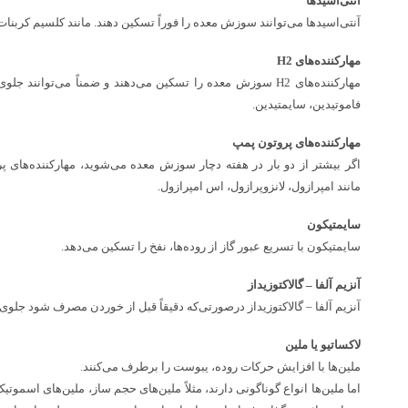
آنتی‌اسیدها
آنتی‌اسیدها می‌توانند سوزش معده را فوراً تسکین دهند. مانند کلسیم کربنا
مهارکننده‌های H2
مهارکننده‌های H2 سوزش معده را تسکین می‌دهند و ضمناً می‌توانند
فاموتیدین، سایمتیدین.
مهارکننده‌های پروتون پمپ
اگر بیشتر از دو بار در هفته دچار سوزش معده می‌شوید، مهارکننده‌های پر
مانند امپرازول، لانزوپرازول، اس امپرازول.
سایمتیکون
سایمتیکون با تسریع عبور گاز از روده‌ها، نفخ را تسکین می‌دهد.
آنزیم آلفا – گالاکتوزیداز
آنزیم آلفا – گالاکتوزیداز درصورتی‌که دقیقاً قبل از خوردن مصرف شود جلوی ن
لاکساتیو یا ملین
ملین‌ها با افزایش حرکات روده، یبوست را برطرف می‌کنند.
اما ملین‌ها انواع گوناگونی دارند، مثلاً ملین‌های حجم ساز، ملین‌های اسمو