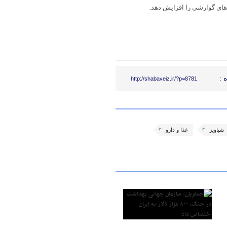
‌های گوارشی را افزایش دهد.
 :
http://shabaveiz.ir/?p=8781
شباویز
غذا و دارو