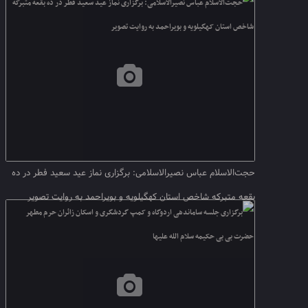
حجت‌الاسلام عباس نصیرالاسلامی: برگزاری نماز عید سعید فطر در ده
بقعه متبرکه شاخص استان کهگیلویه و بویراحمد به روایت تصویر