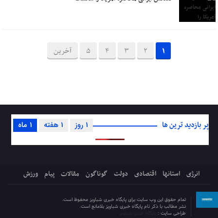
1
2
3
4
5
آخرین
پر بازدید ترین ها
1 روز
1 هفته
1 ماه
انرژی
استانها
اقتصادی
دولت
گوناگون
مقالات
پیام
ورزش
تمام حقوق این وب سایت برای پایگاه خبری شباویز محفوظ است.
نشر مطالب با ذکر نام پایگاه خبری شباویز بلامانع است.
طراحی سایت :
پایگاه خبری شباویز