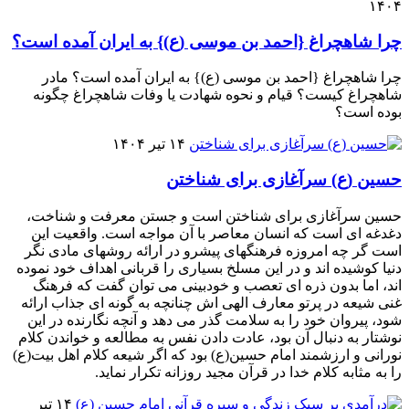
۱۴۰۴
چرا شاهچراغ {احمد بن موسی (ع)} به ایران آمده است؟
چرا شاهچراغ {احمد بن موسی (ع)} به ایران آمده است؟ مادر
شاهچراغ کیست؟ قیام و نحوه شهادت یا وفات شاهچراغ چگونه
بوده است؟
۱۴ تیر ۱۴۰۴
حسین (ع) سرآغازی برای شناختن
حسین سرآغازی برای شناختن است و جستن معرفت و شناخت،
دغدغه ای است که انسان معاصر با آن مواجه است. واقعیت این
است گر چه امروزه فرهنگهای پیشرو در ارائه روشهای مادی نگر
دنیا کوشیده اند و در این مسلخ بسیاری را قربانی اهداف خود نموده
اند، اما بدون ذره ای تعصب و خودبینی می توان گفت که فرهنگ
غنی شیعه در پرتو معارف الهی اش چنانچه به گونه ای جذاب ارائه
شود، پیروان خود را به سلامت گذر می دهد و آنچه نگارنده در این
نوشتار به دنبال آن بود، عادت دادن نفس به مطالعه و خواندن کلام
نورانی و ارزشمند امام حسین(ع) بود که اگر شیعه کلام اهل بیت(ع)
را به مثابه کلام خدا در قرآن مجید روزانه تکرار نماید.
۱۴ تیر