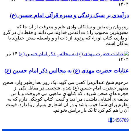
۱۴۰۴
درآمدی بر سبک زندگی و سیره قرآنی امام حسین (ع)
ره پویان راه یقین و سالکان وادی علم و معرفت از آن جا که
محبوبترین محبوب را ذات اقدس خداوند می دانند و فقط دل در گرو
او دارند، کتاب او را- که پرتوی از ذات او و واسطه سخن خداوند با
بندگان است
۱۴ تیر
۱۴۰۴
عنایات حضرت مهدی (ع) به مجالس ذکر امام حسین (ع)
مرحوم شیخ عبدالزهرا کعبی می گوید: یک روز بعدازظهر وارد صحن
مطهر حضرت امام حسین (ع) شدم، شخصی در مقابل یکی از
حجره های صحن شریف که کتابهای مذهبی می فروخت و با من
سابقه ی آشنایی داشت، مرا دید و گفت: کتاب کوچکی دارم که به
نظرم برای شما خوب باشد و در آن اشعاری بسیار زیبا دارد. قیمت
آن را هم کم کرد تا یک بار برایش بخوانم...
1
2
3
4
5
6
7
8
9