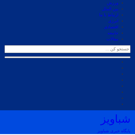
ورزش
بین الملل
ارتباط با ما
انرژی
اقتصادی
جامعه
مقالات
شباویز
پایگاه خبری شباویز