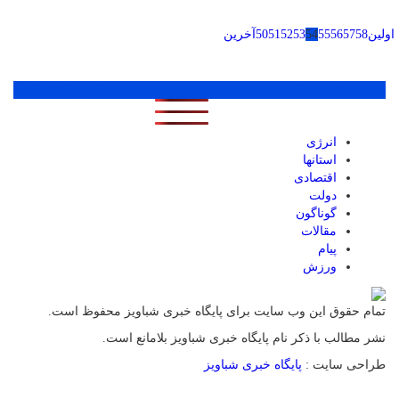
اولین
58
57
56
55
54
53
52
51
50
آخرین
پر بازدید ترین ها
1 روز
1 هفته
1 ماه
انرژی
استانها
اقتصادی
دولت
گوناگون
مقالات
پیام
ورزش
تمام حقوق این وب سایت برای پایگاه خبری شباویز محفوظ است.
نشر مطالب با ذکر نام پایگاه خبری شباویز بلامانع است.
طراحی سایت :
پایگاه خبری شباویز