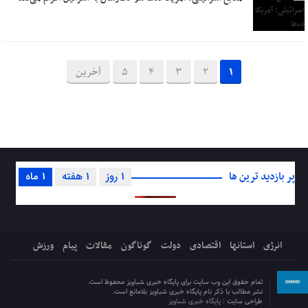
1
2
3
4
5
آخرین
پر بازدید ترین ها
1 روز
1 هفته
1 ماه
انرژی
استانها
اقتصادی
دولت
گوناگون
مقالات
پیام
ورزش
تمام حقوق این وب سایت برای پایگاه خبری شباویز محفوظ است.
نشر مطالب با ذکر نام پایگاه خبری شباویز بلامانع است.
طراحی سایت :
پایگاه خبری شباویز