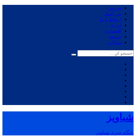
ورزش
بین الملل
ارتباط با ما
انرژی
اقتصادی
جامعه
مقالات
شباویز
پایگاه خبری شباویز