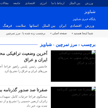
ورزش
بین الملل
ارتباط با ما
انرژی
اقتصادی
جامعه
مقالات
شباویز
پایگاه خبری شباویز
ورزش
اقتصادی
ایران
بین الملل
استانها
سلامت
فرهنگ
شما اینجا هستید »
صفحه اصلی »
برچسب زده شده با : مرز تمرچین
۰۲ شهریور ۱۴۰۲
برچسب : مرز تمرچین - شباویز
آخرین وضعیت ترافیکی محو
ایران و عراق
جانشین رئیس پلیس راهور فراجا آخ
۲۸ مرداد ۱۴۰۲
مرزهای ایران و عراق را تشریح کرد.
صفرتا صد صدور گذرنامه بر
سخنگوی فراجا جزئیات کامل تمهیدات
شده بود، خبر داد.