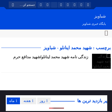
شباویز
پایگاه خبری شباویز
برچسب : شهید محمد اینانلو - شباویز
زندگی نامه شهید محمد اینانلو/شهید مدافع حرم
پر بازدید ترین ها
1 روز
1 هفته
1 ماه