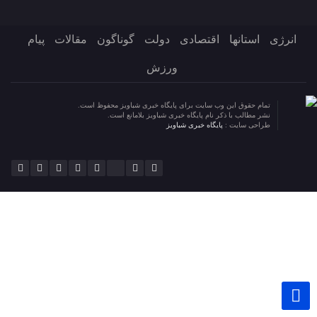
انرژی
استانها
اقتصادی
دولت
گوناگون
مقالات
پیام
ورزش
تمام حقوق این وب سایت برای پایگاه خبری شباویز محفوظ است.
نشر مطالب با ذکر نام پایگاه خبری شباویز بلامانع است.
طراحی سایت :
پایگاه خبری شباویز