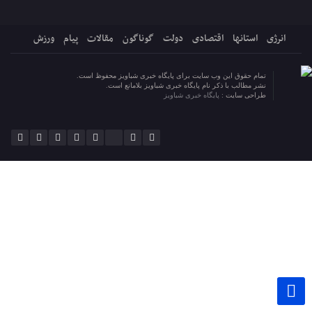
انرژی
استانها
اقتصادی
دولت
گوناگون
مقالات
پیام
ورزش
تمام حقوق این وب سایت برای پایگاه خبری شباویز محفوظ است.
نشر مطالب با ذکر نام پایگاه خبری شباویز بلامانع است.
طراحی سایت :
پایگاه خبری شباویز