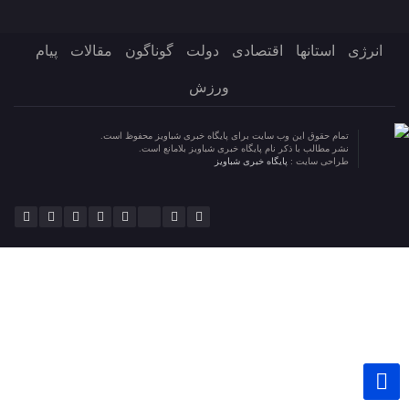
انرژی
استانها
اقتصادی
دولت
گوناگون
مقالات
پیام
ورزش
تمام حقوق این وب سایت برای پایگاه خبری شباویز محفوظ است.
نشر مطالب با ذکر نام پایگاه خبری شباویز بلامانع است.
طراحی سایت :
پایگاه خبری شباویز