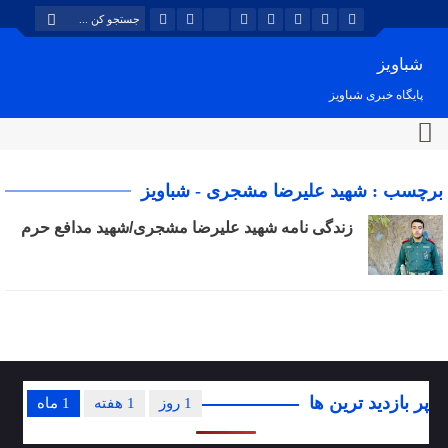
شباویز
پایگاه خبری شباویز
برچسب : شهید علیرضا مشجری - شباویز
زندگی نامه شهید علیرضا مشجری/شهید مدافع حرم
پر بازدید ترین ها
1 روز
1 هفته
1 ماه