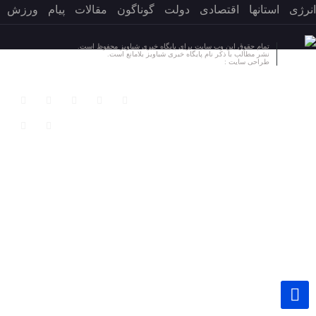
انرژی
استانها
اقتصادی
دولت
گوناگون
مقالات
پیام
ورزش
تمام حقوق این وب سایت برای پایگاه خبری شباویز محفوظ است.
نشر مطالب با ذکر نام پایگاه خبری شباویز بلامانع است.
طراحی سایت :
پایگاه خبری شباویز