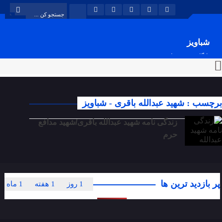
شباویز
پایگاه خبری شباویز
برچسب : شهید عبدالله باقری - شباویز
زندگی نامه شهید عبدالله باقری/شهید مدافع
حرم
پر بازدید ترین ها
1 روز
1 هفته
1 ماه