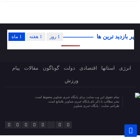
پر بازدید ترین ها
1 روز
1 هفته
1 ماه
انرژی
استانها
اقتصادی
دولت
گوناگون
مقالات
پیام
ورزش
تمام حقوق این وب سایت برای پایگاه خبری شباویز محفوظ است.
نشر مطالب با ذکر نام پایگاه خبری شباویز بلامانع است.
طراحی سایت :
پایگاه خبری شباویز