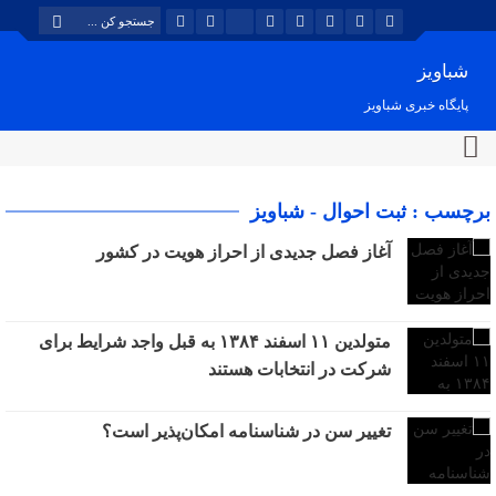
شباویز
پایگاه خبری شباویز
برچسب : ثبت احوال - شباویز
آغاز فصل جدیدی از احراز هویت در کشور
متولدین ۱۱ اسفند ۱۳۸۴ به قبل واجد شرایط برای
شرکت در انتخابات هستند
تغییر سن در شناسنامه امکان‌پذیر است؟