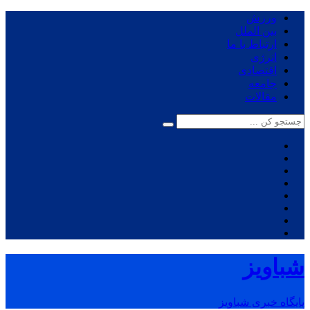
ورزش
بین الملل
ارتباط با ما
انرژی
اقتصادی
جامعه
مقالات
شباویز
پایگاه خبری شباویز