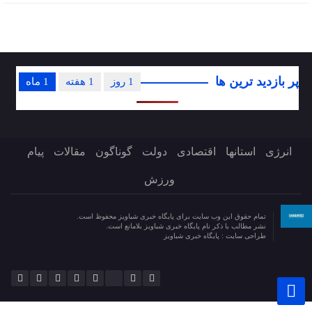
پر بازدید ترین ها
1 روز
1 هفته
1 ماه
انرژی
استانها
اقتصادی
دولت
گوناگون
مقالات
پیام
ورزش
تمام حقوق این وب سایت برای پایگاه خبری شباویز محفوظ است.
نشر مطالب با ذکر نام پایگاه خبری شباویز بلامانع است.
طراحی سایت :
پایگاه خبری شباویز