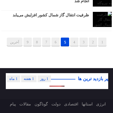
انجام شد
ظرفیت انتقال گاز شمال کشور افزایش می‌یابد
1
2
3
4
5
6
7
8
9
آخرین
پر بازدید ترین ها
1 روز
1 هفته
1 ماه
انرژی
استانها
اقتصادی
دولت
گوناگون
مقالات
پیام