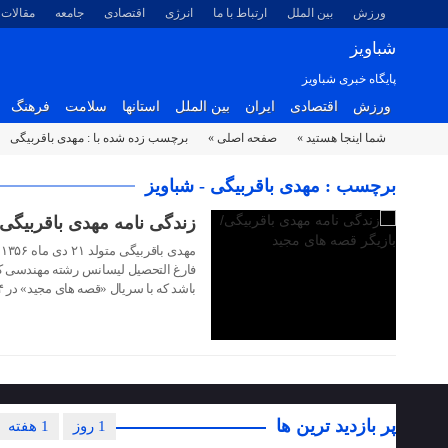
ورزش
بین الملل
ارتباط با ما
انرژی
اقتصادی
جامعه
مقالات
شباویز
پایگاه خبری شباویز
ورزش
اقتصادی
ایران
بین الملل
استانها
سلامت
فرهنگ
شما اینجا هستید »
صفحه اصلی »
برچسب زده شده با : مهدی باقربیگی
۱۹ مهر ۱۴۰۳
برچسب : مهدی باقربیگی - شباویز
زندگی نامه مهدی باقربیگی
م
فارغ التحصیل لیسانس رشته مهندسی ک
باشد که با سریال «قصه های مجید» در ۱۴ سالگی به شهرت رسید
پر بازدید ترین ها
1 روز
1 هفته