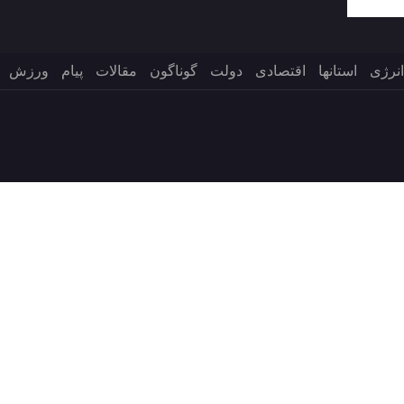
انرژی
استانها
اقتصادی
دولت
گوناگون
مقالات
پیام
ورزش