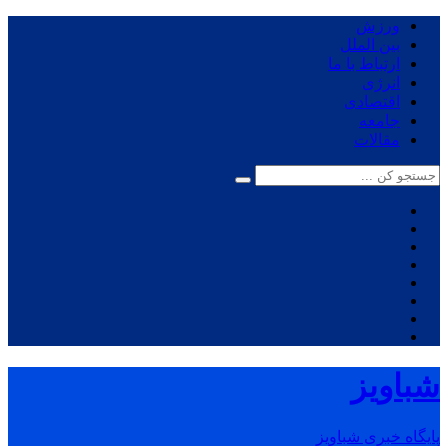
ورزش
بین الملل
ارتباط با ما
انرژی
اقتصادی
جامعه
مقالات
شباویز
پایگاه خبری شباویز