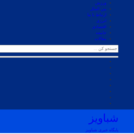
ورزش
بین الملل
ارتباط با ما
انرژی
اقتصادی
جامعه
مقالات
شباویز
پایگاه خبری شباویز