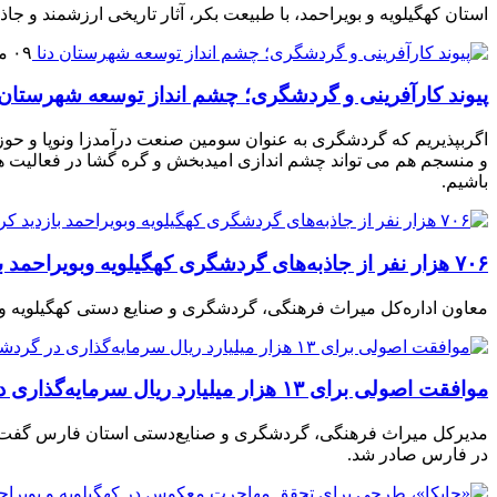
استان کهگیلویه و بویراحمد، با طبیعت بکر، آثار تاریخی ارزشمند و ج
۰۹ مرداد ۱۴۰۳
پیوند کارآفرینی و گردشگری؛ چشم انداز توسعه شهرستان 
اگربپذیریم که گردشگری به عنوان سومین صنعت درآمدزا ونوپا و حوزه 
و منسجم هم می تواند چشم اندازی امیدبخش و گره گشا در فعالیت ها
باشیم.
۷۰۶ هزار نفر از جاذبه‌های گردشگری کهگیلویه وبویراحمد بازدید کردند
معاون اداره‌کل میراث فرهنگی، گردشگری و صنایع دستی کهگیلویه و بویراحمد گفت: ۷۰۶ هزار و ۲۳۰ نفر ابتدای سال جاری تاکنون از جاذبه های
موافقت اصولی برای ۱۳ هزار میلیارد ریال سرمایه‌گذاری در گردشگری فارس صادر شد
در فارس صادر شد.