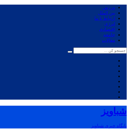
ورزش
بین الملل
ارتباط با ما
انرژی
اقتصادی
جامعه
مقالات
شباویز
پایگاه خبری شباویز