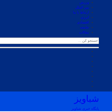
ورزش
بین الملل
ارتباط با ما
انرژی
اقتصادی
جامعه
مقالات
شباویز
پایگاه خبری شباویز