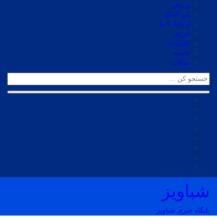
ورزش
بین الملل
ارتباط با ما
انرژی
اقتصادی
جامعه
مقالات
شباویز
پایگاه خبری شباویز