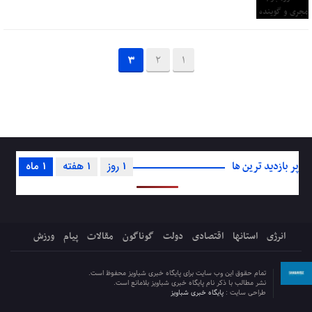
3
2
1
پر بازدید ترین ها
1 روز
1 هفته
1 ماه
انرژی
استانها
اقتصادی
دولت
گوناگون
مقالات
پیام
ورزش
تمام حقوق این وب سایت برای پایگاه خبری شباویز محفوظ است.
نشر مطالب با ذکر نام پایگاه خبری شباویز بلامانع است.
طراحی سایت :
پایگاه خبری شباویز