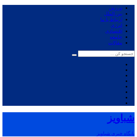
ورزش
بین الملل
ارتباط با ما
انرژی
اقتصادی
جامعه
مقالات
شباویز
پایگاه خبری شباویز