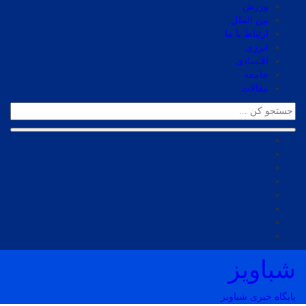
ورزش
بین الملل
ارتباط با ما
انرژی
اقتصادی
جامعه
مقالات
شباویز
پایگاه خبری شباویز