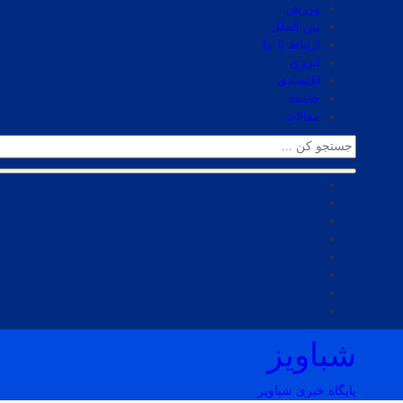
ورزش
بین الملل
ارتباط با ما
انرژی
اقتصادی
جامعه
مقالات
شباویز
پایگاه خبری شباویز