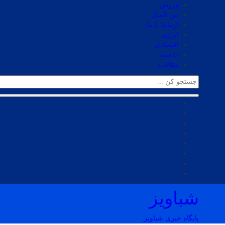
ورزش
بین الملل
ارتباط با ما
انرژی
اقتصادی
جامعه
مقالات
شباویز
پایگاه خبری شباویز