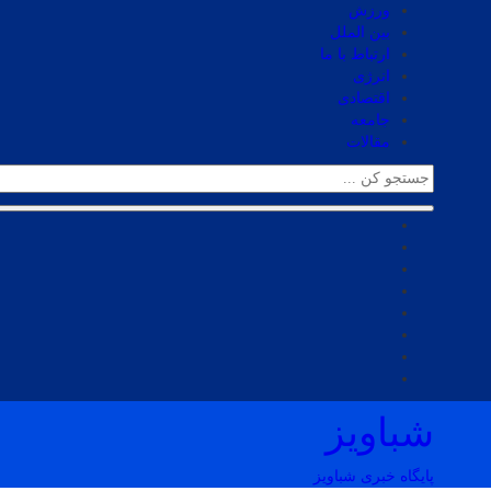
ورزش
بین الملل
ارتباط با ما
انرژی
اقتصادی
جامعه
مقالات
شباویز
پایگاه خبری شباویز