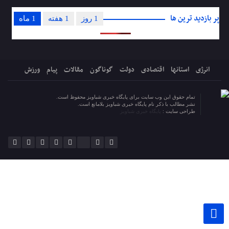
پر بازدید ترین ها
1 روز
1 هفته
1 ماه
انرژی
استانها
اقتصادی
دولت
گوناگون
مقالات
پیام
ورزش
تمام حقوق این وب سایت برای پایگاه خبری شباویز محفوظ است.
نشر مطالب با ذکر نام پایگاه خبری شباویز بلامانع است.
طراحی سایت :
پایگاه خبری شباویز